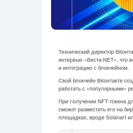
Технический директор ВКонт
интервью «Вести.NET», что в
и интеграцию с блокчейном.
Свой блокчейн ВКонтакте соз
работать с «популярными» р
При получении NFT-токена дл
сможет разместить его на би
площадках, вроде Solanart и