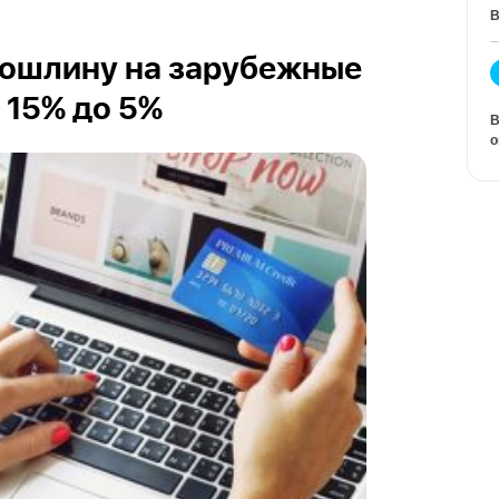
В
пошлину на зарубежные
 15% до 5%
В
о