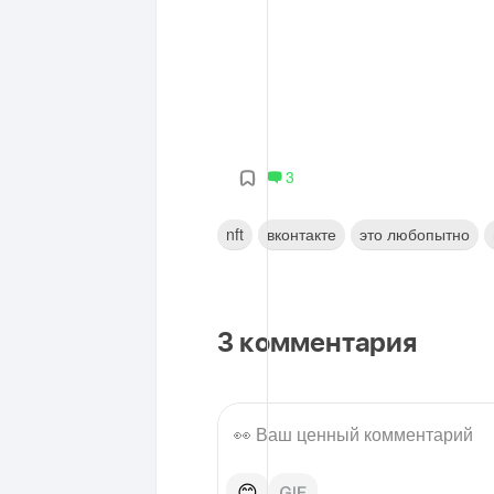
3
nft
вконтакте
это любопытно
3
комментария
😊