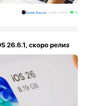
10
вчера в 20:24
Артём Баусов
OS 26.6.1, скоро релиз