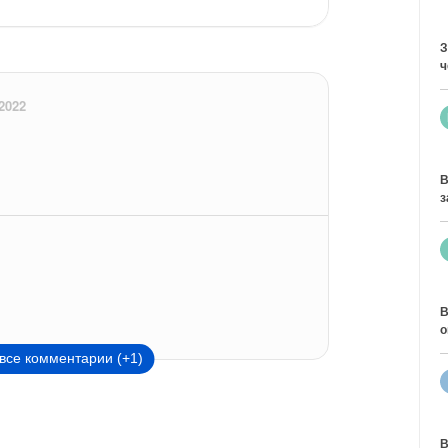
З
ч
2022
В
з
В
о
все комментарии (+1)
В