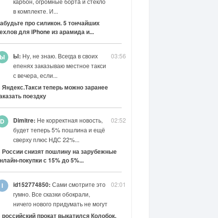
карбон, огромные борта́ и стекло
в комплекте. И...
абудьте про силикон. 5 тончайших
ехлов для iPhone из арамида и...
Ы:
Ну, не знаю. Всегда в своих
03:56
епенях заказываю местное такси
с вечера, если...
 Яндекс.Такси теперь можно заранее
аказать поездку
Dimitre:
Не корректная новость,
02:52
будет теперь 5% пошлина и ещё
сверху плюс НДС 22%...
 России снизят пошлину на зарубежные
нлайн-покупки с 15% до 5%...
id152774850:
Сами смотрите это
02:01
гумно. Все сказки обокрали,
ничего нового придумать не могут
 российский прокат выкатился Колобок.