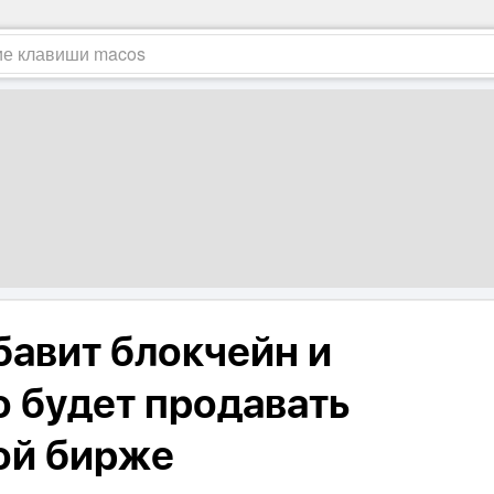
бавит блокчейн и
о будет продавать
ой бирже