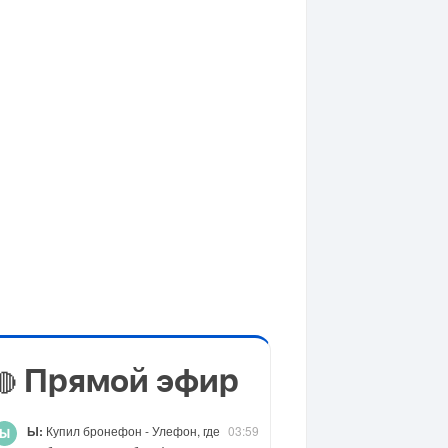
Прямой эфир
🔴
Ы:
Купил бронефон - Улефон, где
03:59