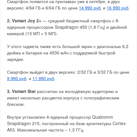
Смартфон появится на прилавках уже в октябре, в двух
версиях: 4/64 ГБ и 6/64 ГБ по цене
14 990 руб
. и
16 990 руб
.
2. Vsmart Joy 2+
— средний бюджетный смартфон с 8-
ядерным процессором Snapdragon 450 (1,8 Ггц) и двойной
камерой (13 МП + 5 МП).
У этого гаджета также есть большой экран с диагональю 6,2
дюйма и батарея на 4530 мАч с поддержкой быстрой
зарядки.
Смартфон выйдет в двух версиях: 2/32 ГБ и 3/32 ГБ по цене
9 990 руб
. и
11 990 руб
.
3. Vsmart Star
рассчитан на молодёжную аудиторию и
имеет несколько расцветок корпуса с голографическим
блеском.
Внутри установлен 4-ядерный процессор Qualcomm
Snapdragon 215, построенный на базе архитектуры Cortex-
A53. Максимальная частота – 1,3 ГГц.