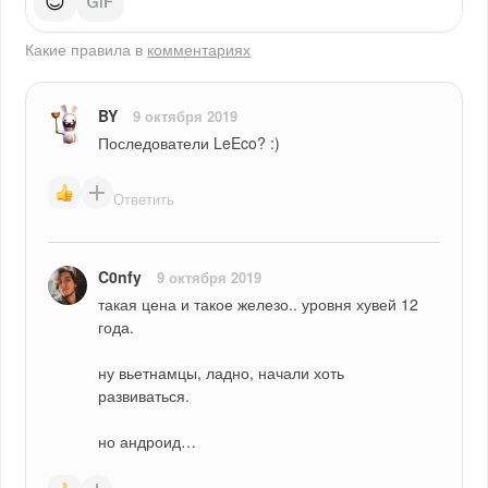
😊
Какие правила в
комментариях
BY
9 октября 2019
Последователи LeEco? :)
Ответить
C0nfy
9 октября 2019
такая цена и такое железо.. уровня хувей 12 
года.
ну вьетнамцы, ладно, начали хоть 
развиваться.
но андроид…