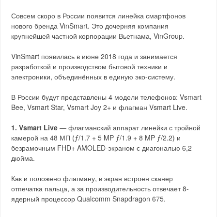
Совсем скоро в России появится линейка смартфонов
нового бренда VinSmart. Это дочерняя компания
крупнейшей частной корпорации Вьетнама, VinGroup.
VinSmart появилась в июне 2018 года и занимается
разработкой и производством бытовой техники и
электроники, объединённых в единую эко-систему.
В России будут представлены 4 модели телефонов: Vsmart
Bee, Vsmart Star, Vsmart Joy 2+ и флагман Vsmart Live.
1. Vsmart Live
— флагманский аппарат линейки с тройной
камерой на 48 МП (ƒ/1.7 + 5 MP ƒ/1.9 + 8 MP ƒ/2.2) и
безрамочным FHD+ AMOLED-экраном с диагональю 6,2
дюйма.
Как и положено флагману, в экран встроен сканер
отпечатка пальца, а за производительность отвечает 8-
ядерный процессор Qualcomm Snapdragon 675.