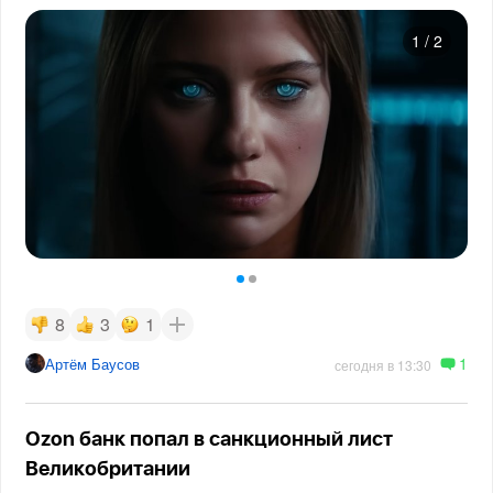
1
/
2
8
3
1
1
Артём Баусов
сегодня в 13:30
Ozon банк попал в санкционный лист
Великобритании