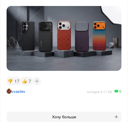
17
7
9
vvasilev
сегодня в 11:06
Хочу больше