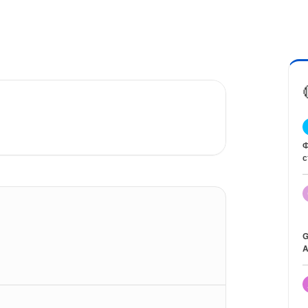
Ф
с
G
A