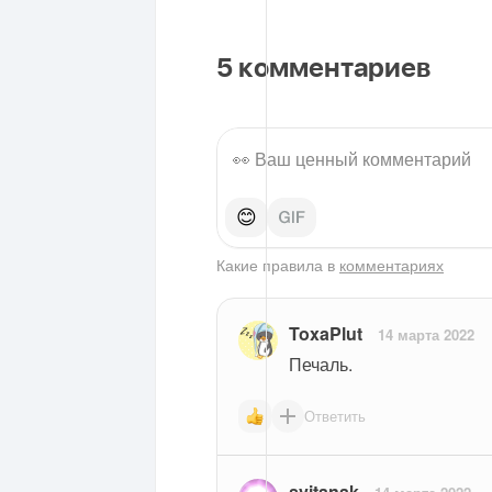
5
комментариев
😊
Какие правила в
комментариях
ToxaPlut
14 марта 2022
Печаль.
Ответить
svitanak