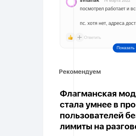
14 марта 2022
посмотрел работает и в
пс. хотя нет, адреса дос
Ответить
Показать 
Рекомендуем
Флагманская моде
стала умнее в пр
пользователей бе
лимиты на разго