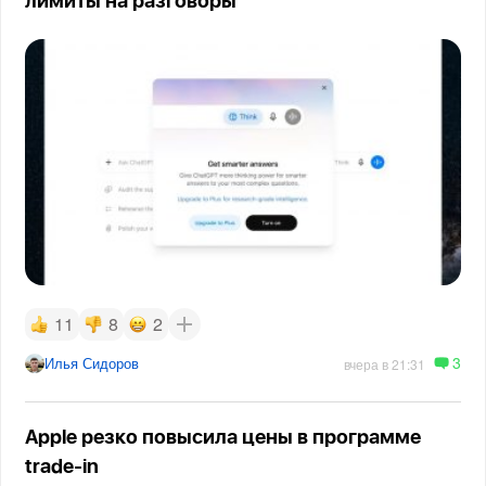
лимиты на разговоры
11
8
2
3
Илья Сидоров
вчера в 21:31
Apple резко повысила цены в программе
trade-in