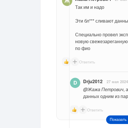
Так им и надо
Эти бл*** сливают данн
Специально провел эксп
новую свежезареганную 
по фио
Ответить
Drju2012
27 мая 2024
@Жажа Петрович
, 
данных одним из па
Ответить
Показать 