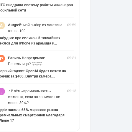
ТС внедрила систему работы инженеров
обильной сети
Андрей:
мой выбор из магазина
09:59
А
все по 100
абудьте про силикон. 5 тончайших
ехлов для iPhone из арамида и...
Равиль Невредимов:
09:21
Р
Пепельница? 🤣🤣🤣
ервый гаджет OpenAI будет похож на
ончик за $400. Внутри камера,...
.:
В чём «премиальность»
09:13
.
сегмента, если он занимает не
менее 30%?
pple заняла 65% мирового рынка
ремиальных смартфонов благодаря
Phone 17