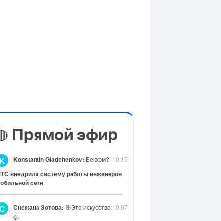
Прямой эфир
🔴
Konstantin Gladchenkov:
Бекхэм?
10:15
K
ТС внедрила систему работы инженеров
обильной сети
Снежана Зотова:
🎯Это искусство
10:07
С
🥳