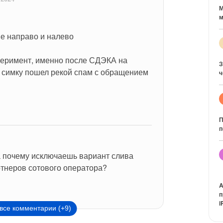
М
м
ые направо и налево
еримент, именно после СДЭКА на 
З
симку пошел рекой спам с обращением 
ч
П
п
а почему исключаешь вариант слива 
ртнеров сотового оператора?
A
п
i
все комментарии (+9)