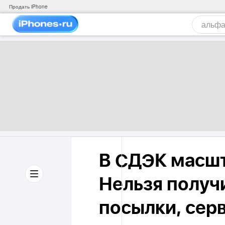
Продать iPhone
В СДЭК масшт
Нельзя получ
посылки, сер