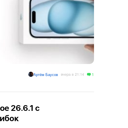
1
вчера в 21:14
Артём Баусов
e 26.6.1 с
ибок