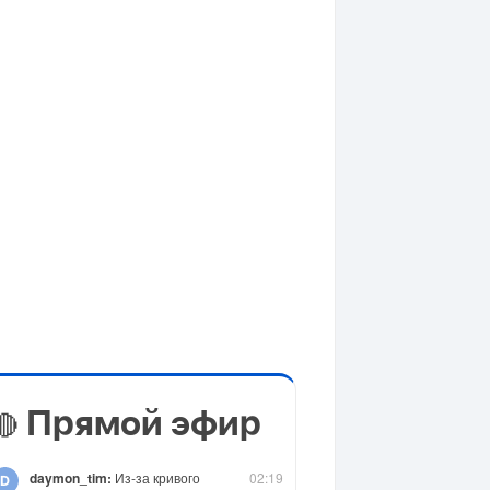
Прямой эфир
🔴
daymon_tim:
Из-за кривого
02:19