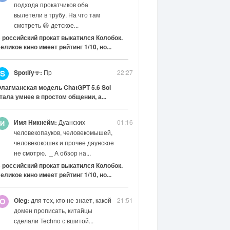
подхода прокатчиков оба
вылетели в трубу. На что там
смотреть 😀 детское...
 российский прокат выкатился Колобок.
еликое кино имеет рейтинг 1/10, но...
Spotifyᯤ:
Пр
22:27
S
лагманская модель ChatGPT 5.6 Sol
тала умнее в простом общении, а...
Имя Никнейм:
Дуанских
01:16
человекопауков, человекомышей,
человекокошек и прочее даунское
не смотрю. _ А обзор на...
 российский прокат выкатился Колобок.
еликое кино имеет рейтинг 1/10, но...
Oleg:
для тех, кто не знает, какой
21:51
O
домен прописать, китайцы
сделали Techno с вшитой...