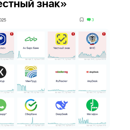
естный знак»
025
3