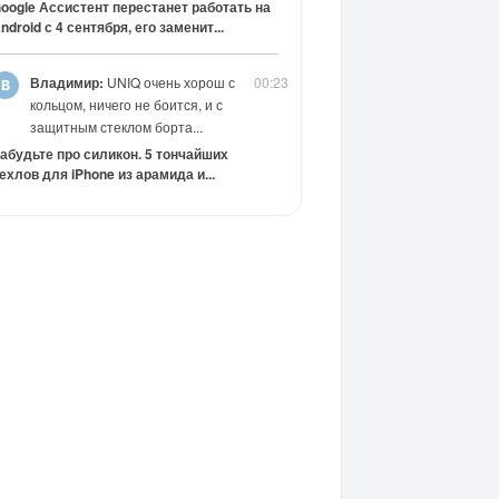
oogle Ассистент перестанет работать на
ndroid с 4 сентября, его заменит...
Владимир:
UNIQ очень хорош с
00:23
кольцом, ничего не боится, и с
защитным стеклом борта...
абудьте про силикон. 5 тончайших
ехлов для iPhone из арамида и...