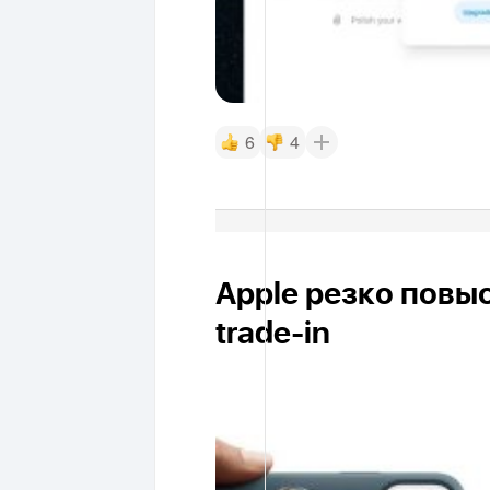
6
4
Apple резко повы
trade-in