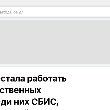
естала работать
рственных
еди них СБИС,