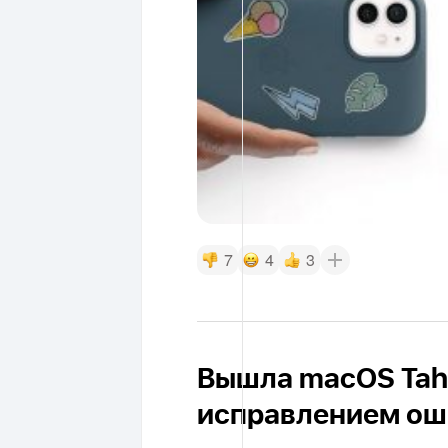
7
4
3
Вышла macOS Taho
исправлением ош