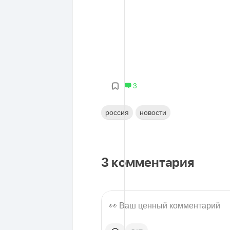
3
россия
новости
3
комментария