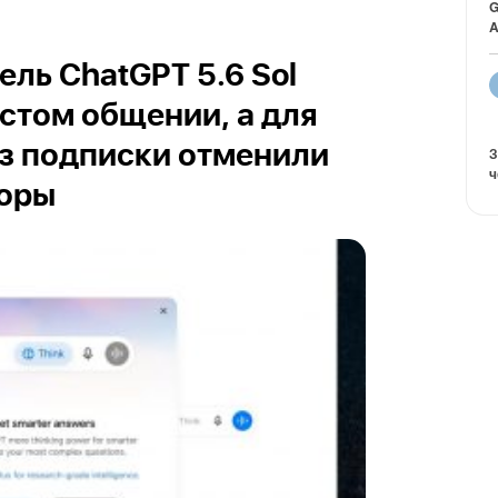
G
A
ль ChatGPT 5.6 Sol
остом общении, а для
з подписки отменили
З
ч
воры