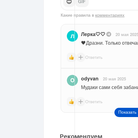
😊
Какие правила в
комментариях
Лерка🤍🤍
20 мая 202
Л
🖤Дразни. Только отвеча
Ответить
odyvan
20 мая 2025
Мудаки сами себя забани
Ответить
Показать 
Рекомендуем