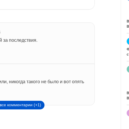
В
В
5
й за последствия.
Ф
с
ли, никогда такого не было и вот опять
В
В
все комментарии (+1)