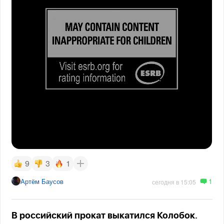
9
3
1
1
Артём Баусов
сегодня в 15:05
В российский прокат выкатился Колобок.