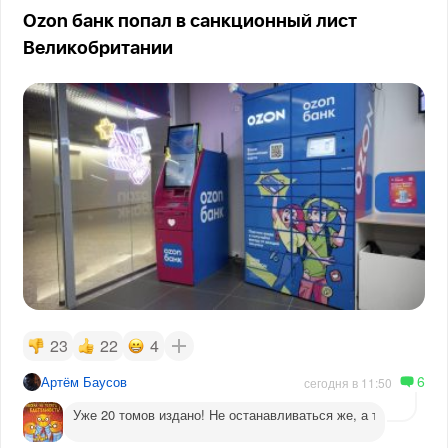
Ozon банк попал в санкционный лист
Великобритании
23
22
4
6
Артём Баусов
сегодня в 11:50
Уже 20 томов издано! Не останавливаться же, а то догадаютс