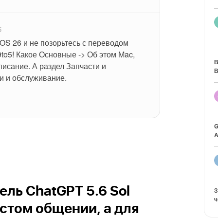
5
OS 26 и не позорьтесь с переводом 
to5! Какое Основные -> Об этом Mac, 
В
исание. А раздел Запчасти и 
В
и и обслуживание.
G
A
ль ChatGPT 5.6 Sol
З
ч
остом общении, а для