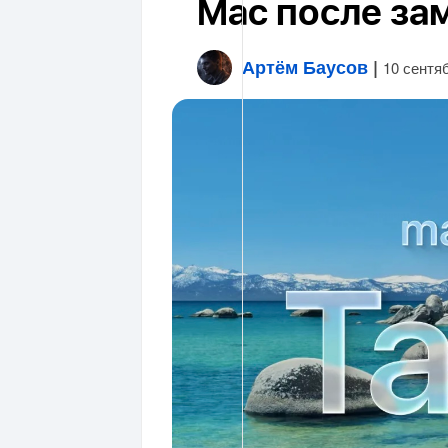
Mac после за
Артём Баусов
|
10 сентя