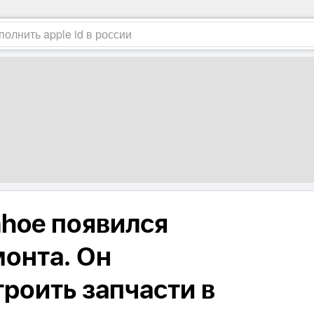
ahoe появился
монта. Он
роить запчасти в