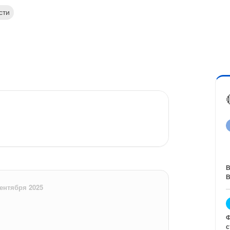
сти
В
В
сентября 2025
Ф
с