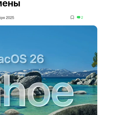
мены
бря 2025
2