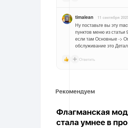
timalean
11 сентября 202
Ну поставьте вы эту mac
пунктов меню из статьи 9
если там Основные -> Оп
обслуживание это Детал
Ответить
Рекомендуем
Флагманская моде
стала умнее в пр