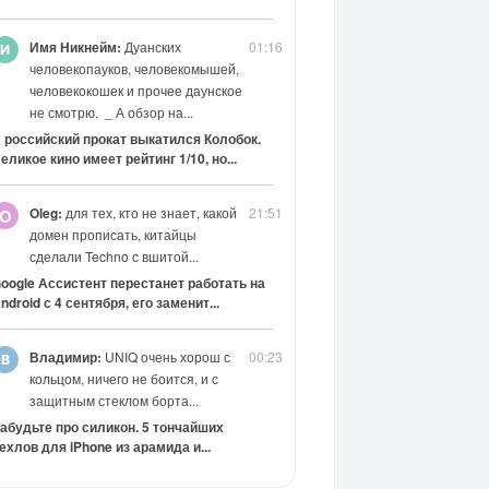
Имя Никнейм:
Дуанских
01:16
человекопауков, человекомышей,
человекокошек и прочее даунское
не смотрю. _ А обзор на...
 российский прокат выкатился Колобок.
еликое кино имеет рейтинг 1/10, но...
Oleg:
для тех, кто не знает, какой
21:51
O
домен прописать, китайцы
сделали Techno с вшитой...
oogle Ассистент перестанет работать на
ndroid с 4 сентября, его заменит...
Владимир:
UNIQ очень хорош с
00:23
кольцом, ничего не боится, и с
защитным стеклом борта...
абудьте про силикон. 5 тончайших
ехлов для iPhone из арамида и...