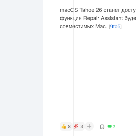
macOS Tahoe 26 станет доступ
функция Repair Assistant бу
совместимых Mac.
[
9to5
]
8
3
2