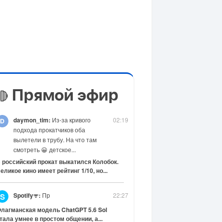
Прямой эфир
🔴
daymon_tim:
Из-за кривого
02:19
подхода прокатчиков оба
вылетели в трубу. На что там
смотреть 😀 детское...
 российский прокат выкатился Колобок.
еликое кино имеет рейтинг 1/10, но...
Spotifyᯤ:
Пр
22:27
S
лагманская модель ChatGPT 5.6 Sol
тала умнее в простом общении, а...