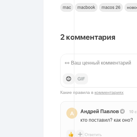
mac
macbook
macos 26
ново
2
комментария
😊
Какие правила в
комментариях
Андрей Павлов
10 
А
кто поставил? как оно?
Ответить