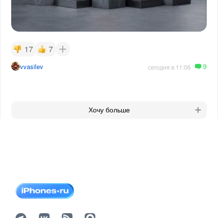
17
7
9
vvasilev
сегодня в 11:06
Хочу больше