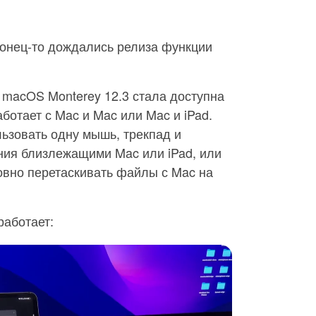
конец-то дождались релиза функции
и macOS Monterey 12.3 стала доступна
работает с Mac и Mac или Mac и iPad.
ьзовать одну мышь, трекпад и
ния близлежащими Mac или iPad, или
овно перетаскивать файлы с Mac на
работает: