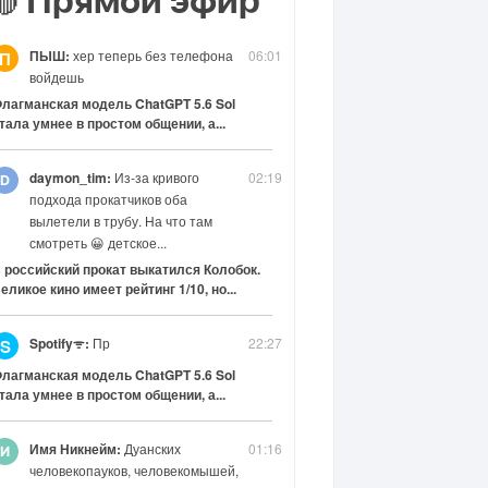
Прямой эфир
🔴
ПЫШ:
хер теперь без телефона
06:01
П
войдешь
лагманская модель ChatGPT 5.6 Sol
тала умнее в простом общении, а...
daymon_tim:
Из-за кривого
02:19
подхода прокатчиков оба
вылетели в трубу. На что там
смотреть 😀 детское...
 российский прокат выкатился Колобок.
еликое кино имеет рейтинг 1/10, но...
Spotifyᯤ:
Пр
22:27
S
лагманская модель ChatGPT 5.6 Sol
тала умнее в простом общении, а...
Имя Никнейм:
Дуанских
01:16
человекопауков, человекомышей,