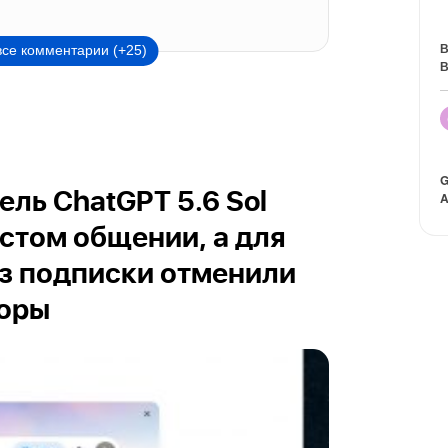
В
все комментарии (+25)
В
G
ль ChatGPT 5.6 Sol
A
остом общении, а для
з подписки отменили
воры