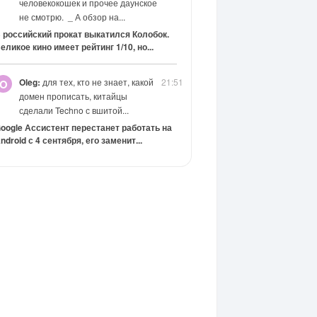
человекокошек и прочее даунское
не смотрю. _ А обзор на...
 российский прокат выкатился Колобок.
еликое кино имеет рейтинг 1/10, но...
Oleg:
для тех, кто не знает, какой
21:51
O
домен прописать, китайцы
сделали Techno с вшитой...
oogle Ассистент перестанет работать на
ndroid с 4 сентября, его заменит...