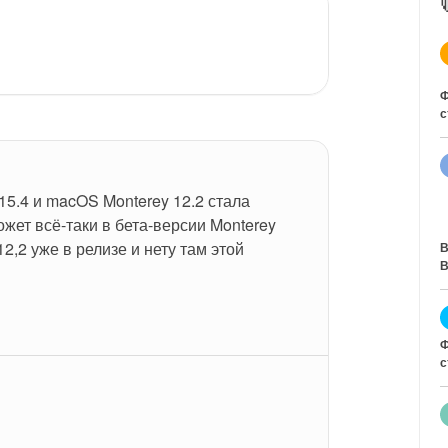
Ф
с
15.4 и macOS Monterey 12.2 стала 
ожет всё-таки в бета-версии Monterey 
 12,2 уже в релизе и нету там этой 
В
В
Ф
с