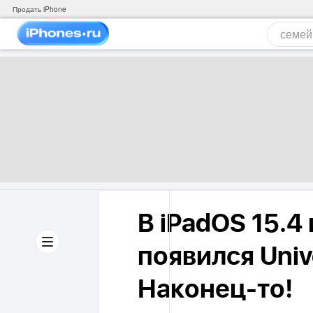
Продать iPhone
В iPadOS 15.4
появился Unive
Наконец-то!