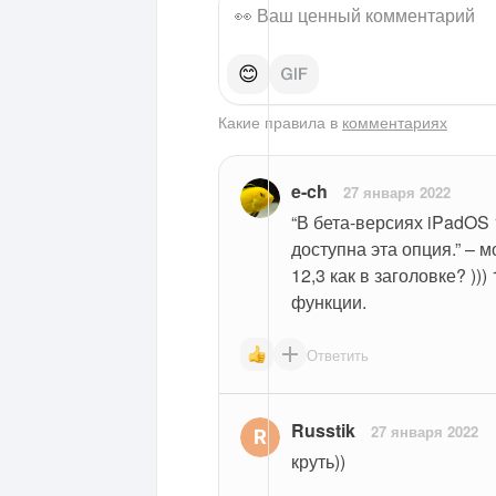
😊
Какие правила в
комментариях
e-ch
27 января 2022
“В бета-версиях iPadOS 
доступна эта опция.” – м
12,3 как в заголовке? )))
функции.
Ответить
Russtik
27 января 2022
круть))