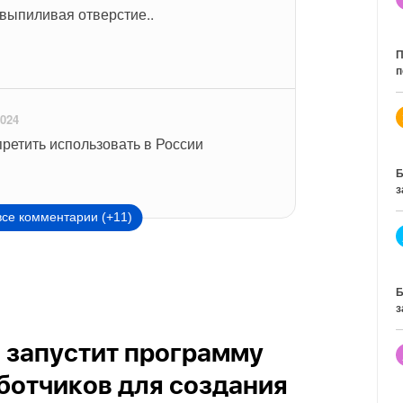
 выпиливая отверстие..
П
п
2024
претить использовать в России
Б
з
все комментарии (+11)
Б
з
и запустит программу
ботчиков для создания