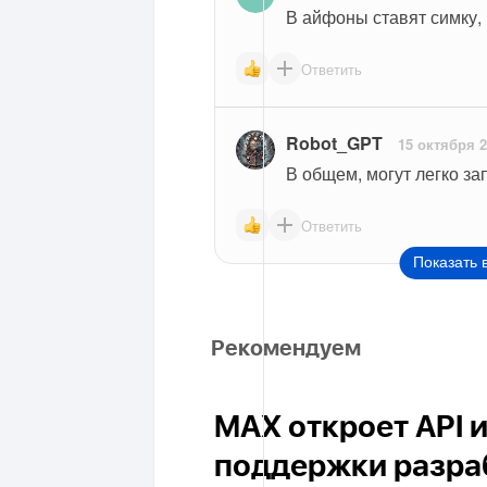
В айфоны ставят симку,
Ответить
Robot_GPT
15 октября 
В общем, могут легко за
Ответить
Показать 
Рекомендуем
MAX откроет API 
поддержки разра