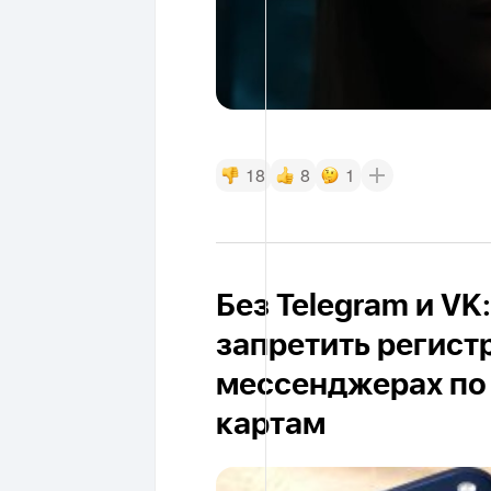
18
8
1
Без Telegram и V
запретить регист
мессенджерах по
картам