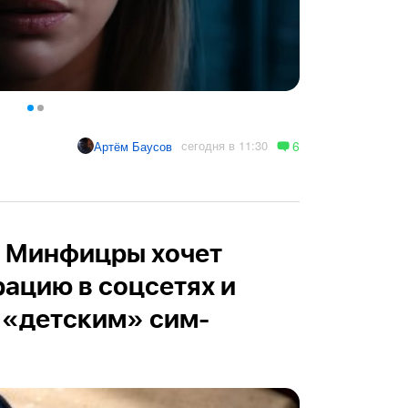
6
сегодня в 11:30
Артём Баусов
K: Минфицры хочет
рацию в соцсетях и
 «детским» сим-