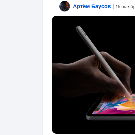
Артём Баусов
|
15 октяб