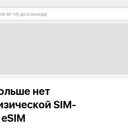
больше нет
зической SIM-
 eSIM