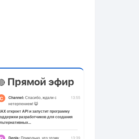
Прямой эфир
🔴
Channel:
Спасибо, ждали с
13:55
C
нетерпением! 😺
AX откроет API и запустит программу
оддержки разработчиков для создания
льтернативных...
Denis:
Прикольно, что этому
13:39
D