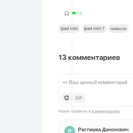
13
ipad mini
ipad mini 7
новости
13
комментариев
😊
Какие правила в
комментариях
Растишка Данонович