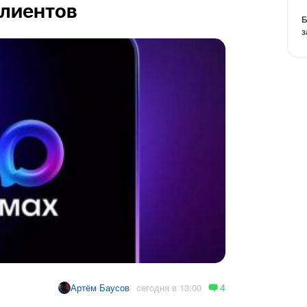
клиентов
Б
з
4
сегодня в 13:00
Артём Баусов