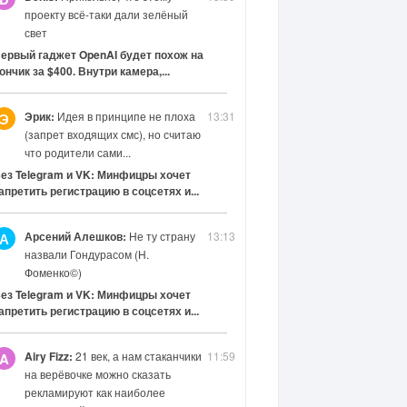
проекту всё-таки дали зелёный
свет
ервый гаджет OpenAI будет похож на
ончик за $400. Внутри камера,...
Эрик:
Идея в принципе не плоха
13:31
Э
(запрет входящих смс), но считаю
что родители сами...
ез Telegram и VK: Минфицры хочет
апретить регистрацию в соцсетях и...
Арсений Алешков:
Не ту страну
13:13
А
назвали Гондурасом (Н.
Фоменко©)
ез Telegram и VK: Минфицры хочет
апретить регистрацию в соцсетях и...
Airy Fizz:
21 век, а нам стаканчики
11:59
A
на верёвочке можно сказать
рекламируют как наиболее