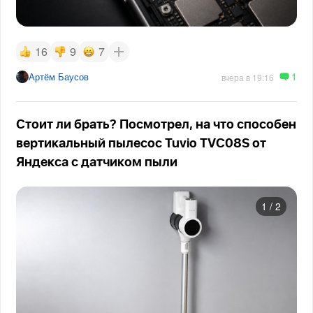
16
9
7
1
Артём Баусов
вчера в 19:16
Стоит ли брать? Посмотрел, на что способен
вертикальный пылесос Tuvio TVC08S от
Яндекса с датчиком пыли
1
/
2