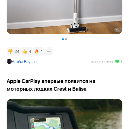
24
4
1
1
Артём Баусов
вчера в 19:00
Apple CarPlay впервые появится на
моторных лодках Crest и Balise