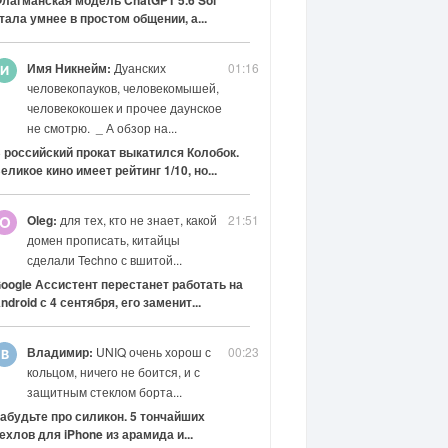
тала умнее в простом общении, а...
Имя Никнейм:
Дуанских
01:16
человекопауков, человекомышей,
человекокошек и прочее даунское
не смотрю. _ А обзор на...
 российский прокат выкатился Колобок.
еликое кино имеет рейтинг 1/10, но...
Oleg:
для тех, кто не знает, какой
21:51
O
домен прописать, китайцы
сделали Techno с вшитой...
oogle Ассистент перестанет работать на
ndroid с 4 сентября, его заменит...
Владимир:
UNIQ очень хорош с
00:23
кольцом, ничего не боится, и с
защитным стеклом борта...
абудьте про силикон. 5 тончайших
ехлов для iPhone из арамида и...