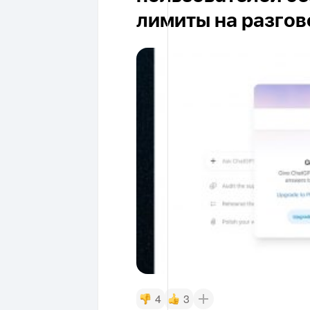
лимиты на разго
4
3