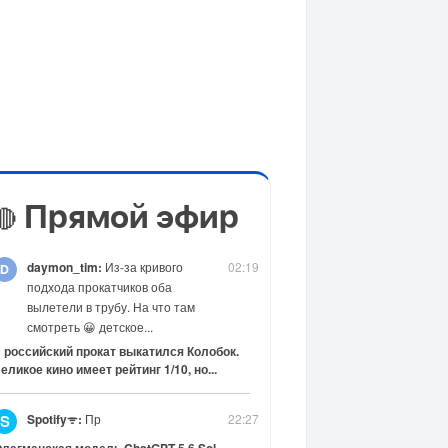
Прямой эфир
🔴
daymon_tim:
Из-за кривого
02:19
подхода прокатчиков оба
вылетели в трубу. На что там
смотреть 😀 детское...
 российский прокат выкатился Колобок.
еликое кино имеет рейтинг 1/10, но...
Spotifyᯤ:
Пр
22:27
S
лагманская модель ChatGPT 5.6 Sol