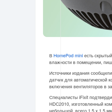
В
HomePod mini
есть скрытый
влажности в помещении, пи
Источники издания сообщили,
датчик для автоматической к
включения вентиляторов в за
Специалисты iFixit подтверди
HDC2010, изготовленный комп
небольшой, всего 1,5 х 1,5 м