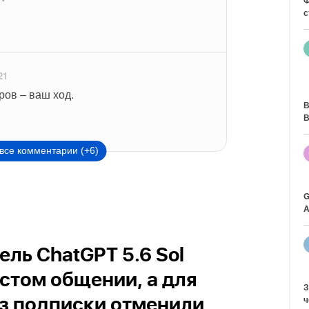
с
21
ров – ваш ход.
В
В
все комментарии (+6)
G
A
ль ChatGPT 5.6 Sol
остом общении, а для
З
ч
з подписки отменили