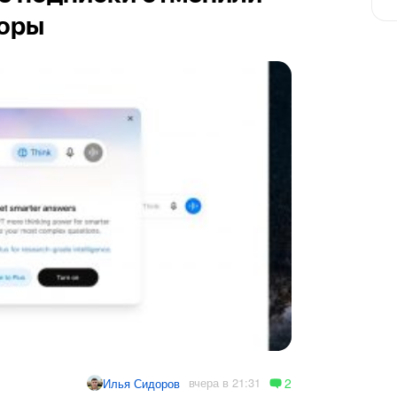
воры
2
вчера в 21:31
Илья Сидоров