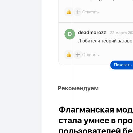
Ответить
deadmorozz
22 марта 20
Любители теорий загово
Ответить
Показать 
Рекомендуем
Флагманская моде
стала умнее в пр
пользователей бе