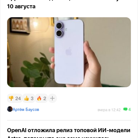
10 августа
24
3
2
4
Артём Баусов
вчера в 12:42
OpenAI отложила релиз топовой ИИ-модели