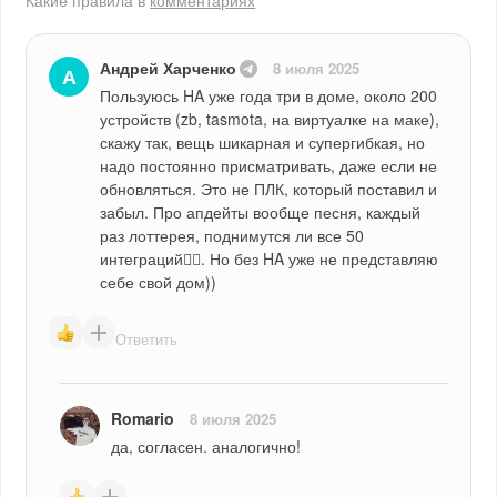
Какие правила в
комментариях
Андрей Харченко
8 июля 2025
А
Пользуюсь HA уже года три в доме, около 200 
устройств (zb, tasmota, на виртуалке на маке), 
скажу так, вещь шикарная и супергибкая, но 
надо постоянно присматривать, даже если не 
обновляться. Это не ПЛК, который поставил и 
забыл. Про апдейты вообще песня, каждый 
раз лоттерея, поднимутся ли все 50 
интеграций🤦‍♂️. Но без HA уже не представляю 
себе свой дом))
Ответить
Romario
8 июля 2025
да, согласен. аналогично!