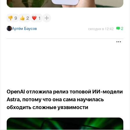
9
2
1
2
Артём Баусов
сегодня в 12:42
OpenAI отложила релиз топовой ИИ-модели
Astra, потому что она сама научилась
обходить сложные уязвимости