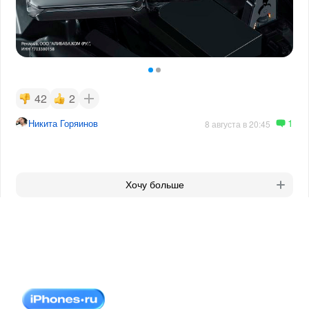
42
2
1
Никита Горяинов
8 августа в 20:45
Хочу больше