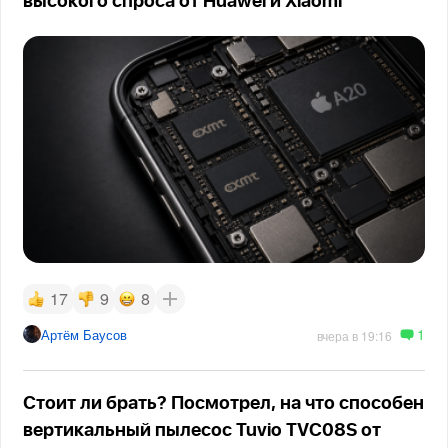
высокого спроса от Huawei и Xiaomi
17
9
8
1
Артём Баусов
вчера в 19:16
Стоит ли брать? Посмотрел, на что способен
вертикальный пылесос Tuvio TVC08S от