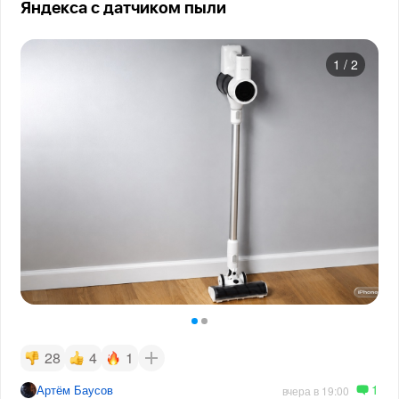
Яндекса с датчиком пыли
1
/
2
28
4
1
1
Артём Баусов
вчера в 19:00