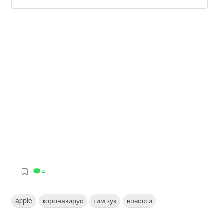
4
apple
коронавирус
тим кук
новости