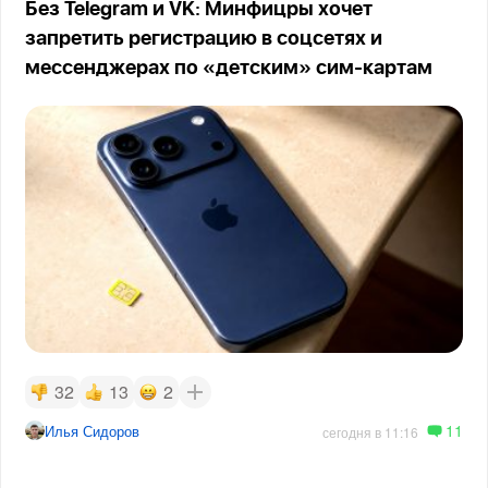
Без Telegram и VK: Минфицры хочет
запретить регистрацию в соцсетях и
мессенджерах по «детским» сим-картам
32
13
2
11
Илья Сидоров
сегодня в 11:16