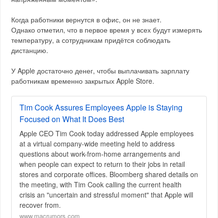
Когда работники вернутся в офис, он не знает.
Однако отметил, что в первое время у всех будут измерять
температуру, а сотрудникам придётся соблюдать
дистанцию.
У Apple достаточно денег, чтобы выплачивать зарплату
работникам временно закрытых Apple Store.
Tim Cook Assures Employees Apple is Staying
Focused on What It Does Best
Apple CEO Tim Cook today addressed Apple employees
at a virtual company-wide meeting held to address
questions about work-from-home arrangements and
when people can expect to return to their jobs in retail
stores and corporate offices. Bloomberg shared details on
the meeting, with Tim Cook calling the current health
crisis an "uncertain and stressful moment" that Apple will
recover from.
www.macrumors.com