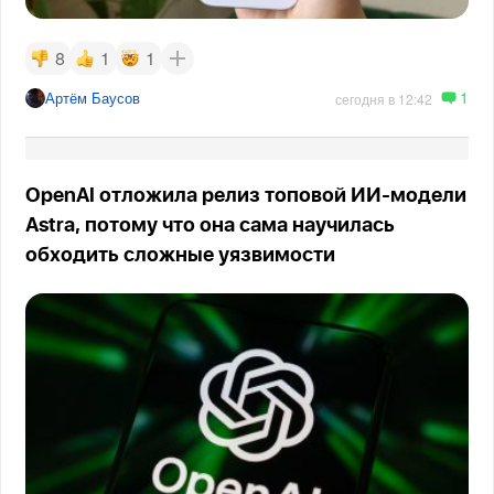
8
1
1
1
Артём Баусов
сегодня в 12:42
OpenAI отложила релиз топовой ИИ-модели
Astra, потому что она сама научилась
обходить сложные уязвимости