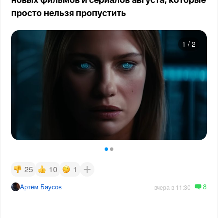
новых фильмов и сериалов августа, которые
просто нельзя пропустить
1
/
2
25
10
1
8
Артём Баусов
вчера в 11:30