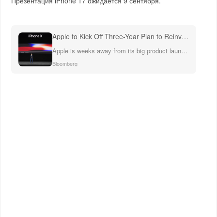
Презентация iPhone 17 ожидается 9 сентября.
Apple to Kick Off Three-Year Plan to Reinvent Its Iconic iPhone
Apple is weeks away from its big product launch event, where it will lay the foundation for a once-in-a-generation iPhone overhaul.
Bloomberg