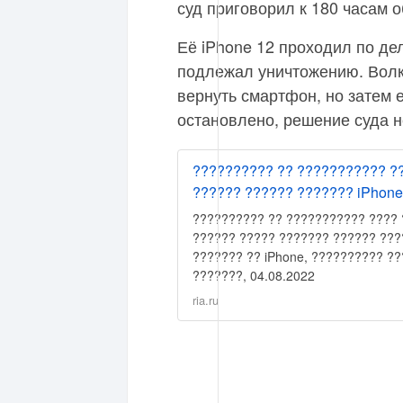
суд приговорил к 180 часам 
Её iPhone 12 проходил по дел
подлежал уничтожению. Волк
вернуть смартфон, но затем 
остановлено, решение суда н
?????????? ?? ??????????? ?
?????? ?????? ??????? iPhone
?????????? ?? ??????????? ???? 
?????? ????? ??????? ?????? ???
??????? ?? iPhone, ?????????? ??
???????, 04.08.2022
ria.ru