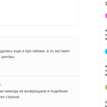
A
п
i
дались еще и про облако, а то заставят 
 центры.
A
п
i
22
аю никогда не возвращали и подобная 
сех странах
К
М