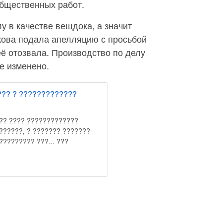
общественных работ.
у в качестве вещдока, а значит
ова подала апелляцию с просьбой
её отозвала. Производство по делу
е изменено.
??? ? ?????????????
?? ???? ?????????????
??????, ? ??????? ???????
????????? ???... ???