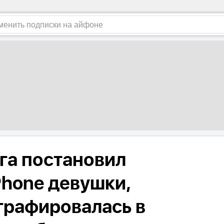
га постановил
Phone девушки,
графировалась в