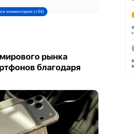
все комментарии (+34)
Ф
с
 мирового рынка
В
В
ртфонов благодаря