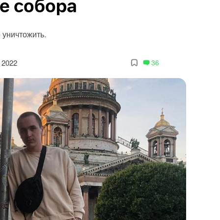
не собора
 уничтожить.
 2022
36