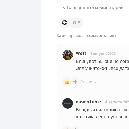
😊
Какие правила в
комментариях
Wert
4 августа 2022
Блин, вот бы они не дога
Элл уничтожить все дата
Ответить
ossen1able
4 августа 20
Вещдоки насколько я зн
практика действует во в