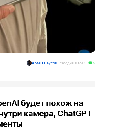
2
сегодня в 8:47
Артём Баусов
enAI будет похож на
Внутри камера, ChatGPT
менты