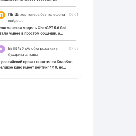
ПЫШ:
хер теперь без телефона
06:01
П
войдешь
лагманская модель ChatGPT 5.6 Sol
тала умнее в простом общении, а...
kirill54:
У кАлобка рожа как у
07:59
бухарика-алкаша
 российский прокат выкатился Колобок.
еликое кино имеет рейтинг 1/10, но...