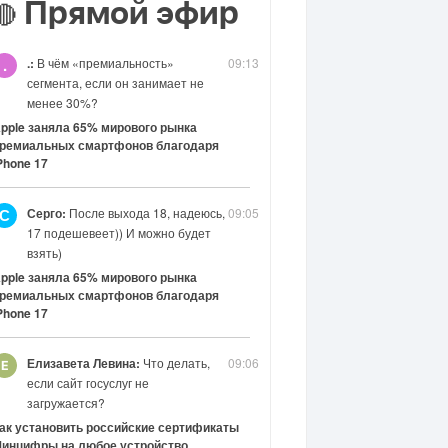
Прямой эфир
🔴
.:
В чём «премиальность»
09:13
.
сегмента, если он занимает не
менее 30%?
pple заняла 65% мирового рынка
ремиальных смартфонов благодаря
Phone 17
Серго:
После выхода 18, надеюсь,
09:05
С
17 подешевеет)) И можно будет
взять)
pple заняла 65% мирового рынка
ремиальных смартфонов благодаря
Phone 17
Елизавета Левина:
Что делать,
09:06
если сайт госуслуг не
загружается?
ак установить российские сертификаты
инцифры на любое устройство