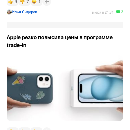
9
7
1
3
Илья Сидоров
вчера в 21:31
Apple резко повысила цены в программе
trade-in