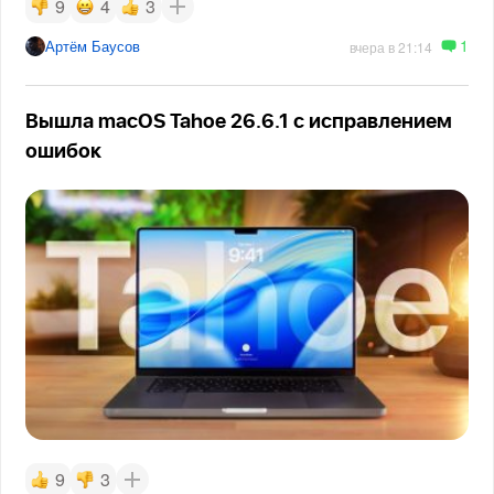
9
4
3
1
Артём Баусов
вчера в 21:14
Вышла macOS Tahoe 26.6.1 с исправлением
ошибок
9
3