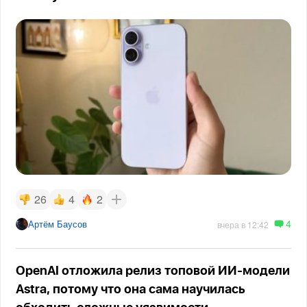
26
4
2
4
Артём Баусов
вчера в 12:42
OpenAI отложила релиз топовой ИИ-модели
Astra, потому что она сама научилась