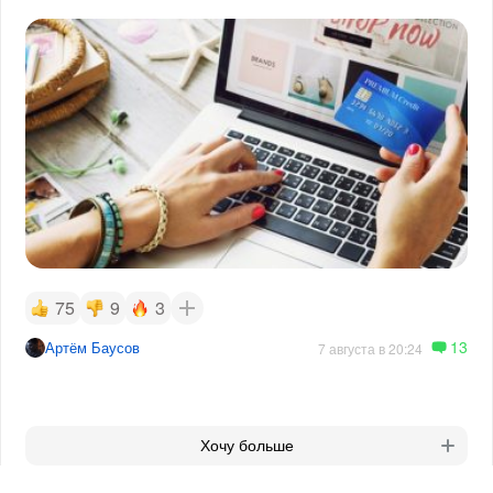
75
9
3
13
Артём Баусов
7 августа в 20:24
Хочу больше