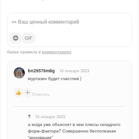
😊
Какие правила в
комментариях
bn29576m8g
16 января 2023
муртазин будет счастлив )
Ответить
​?
16 января 2023
а когда уже объяснят в чем плюсы складного 
форм-фактора? Совершенно бесполезная 
“инновация”