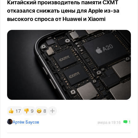
Китайский производитель памяти CXMT
отказался снижать цены для Apple из-за
высокого спроса от Huawei и Xiaomi
17
9
8
1
Артём Баусов
вчера в 19:16