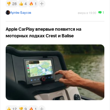
28
4
1
1
Артём Баусов
вчера в 19:00
Apple CarPlay впервые появится на
моторных лодках Crest и Balise
12
9
1