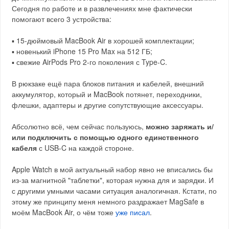
Сегодня по работе и в развлечениях мне фактически
помогают всего 3 устройства:
▪ 15-дюймовый MacBook Air в хорошей комплектации;
▪ новенький iPhone 15 Pro Max на 512 ГБ;
▪ свежие AirPods Pro 2-го поколения с Type-C.
В рюкзаке ещё пара блоков питания и кабелей, внешний
аккумулятор, который и MacBook потянет, переходники,
флешки, адаптеры и другие сопутствующие аксессуары.
Абсолютно всё, чем сейчас пользуюсь,
можно заряжать и/
или подключить с помощью одного единственного
кабеля
с USB-C на каждой стороне.
Apple Watch в мой актуальный набор явно не вписались бы
из-за магнитной "таблетки", которая нужна для и зарядки. И
с другими умными часами ситуация аналогичная. Кстати, по
этому же принципу меня немного раздражает MagSafe в
моём MacBook Air, о чём тоже
уже писал
.