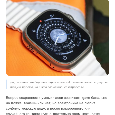
Да, разбить сапфировый экран и повредить титановый корпус не
так уж просто, но и это возможно, сам проверял.
Вопрос сохранности умных часов возникает даже банально
на пляже. Хочешь или нет, но электроника не любит
солёную морскую воду, и после намеренного или
случайного контакта нужно тщательно промывать даже