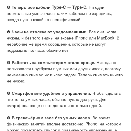
❶
Теперь все кабели Type-C → Type-C.
Ни одни
нормальные умные часы таким кабелем не зарядишь,
всегда нужен какой-то специфический.
❷
Часы не отвлекают уведомлениями.
Все они, когда
нужны, и без того видны на экране iPhone или MacBook. В
нерабочее же время сообщений, которые не могут
подождать полчаса, обычно нет.
❸
Работать за компьютером стало проще.
Никогда не
пользовался ноутбуком в умных или других часах, поэтому
неизменно снимал их и клал рядом. Теперь снимать ничего
не нужно.
❹
Смартфон мне удобнее в управлении.
Чтобы сделать
что-то на умных часах, обычно нужно две руки. Для
смартфона чаще всего достаточно только одной.
❺
В тренажёрном зале без умных часов.
Во время
физических занятий вполне достаточно iPhone, на котором
можно посмотреть список и правильность упражнений, а