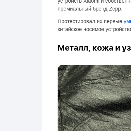
устройств Xiaomi и собствен
премиальный бренд Zepp.
Протестировал их первые
ум
китайское носимое устройство
Металл, кожа и у