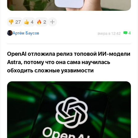
27
4
2
4
Артём Баусов
вчера в 12:42
OpenAI отложила релиз топовой ИИ-модели
Astra, потому что она сама научилась
обходить сложные уязвимости