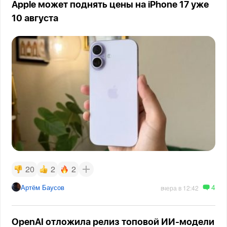
Apple может поднять цены на iPhone 17 уже
10 августа
20
2
2
4
Артём Баусов
вчера в 12:42
OpenAI отложила релиз топовой ИИ-модели