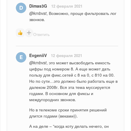
Dimas3G
12 февраля 2021
@kmbvst
, Возможно, проще фильтровать лог 
звонков.
Ответить
EvgeniiV
12 февраля 2021
@kmbvst
, это может высвободить емкость 
цифры под номером 8. А еще может дать 
пользу для фикс.сетей с 8 на 0, с 810 на 00. 
Но по сути…это должно было работать еще в 
далеком 2008г. Вся эта тема муссируется 
годами. В основном для фиксы и 
междугородних звонков. 
Но в телекоме сроки принятия решений 
длится годами (веками)). 
А на деле – “когда коту делать нечего, он 