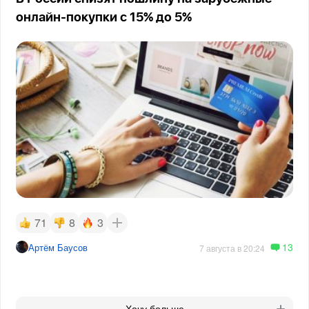
онлайн-покупки с 15% до 5%
71
8
3
13
Артём Баусов
7 августа в 20:24
Хочу больше