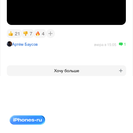
21
7
4
1
Артём Баусов
вчера в 15:05
Хочу больше