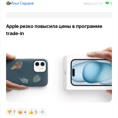
3
Илья Сидоров
вчера в 21:31
Apple резко повысила цены в программе
trade-in
7
4
3