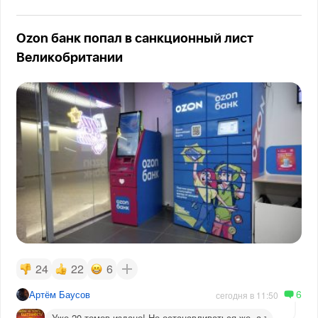
Ozon банк попал в санкционный лист
Великобритании
24
22
6
6
Артём Баусов
сегодня в 11:50
Уже 20 томов издано! Не останавливаться же, а то догадаютс