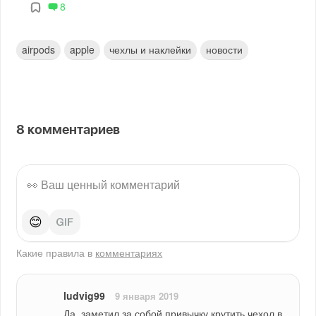
8
airpods
apple
чехлы и наклейки
новости
8
комментариев
😊
Какие правила в
комментариях
ludvig99
9 января 2019
Да, заметил за собой привычку крутить чехол в 