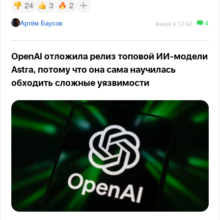
24
3
2
4
Артём Баусов
вчера в 12:42
OpenAI отложила релиз топовой ИИ-модели
Astra, потому что она сама научилась
обходить сложные уязвимости