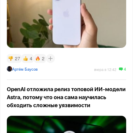
27
4
2
4
Артём Баусов
вчера в 12:42
OpenAI отложила релиз топовой ИИ-модели
Astra, потому что она сама научилась
обходить сложные уязвимости