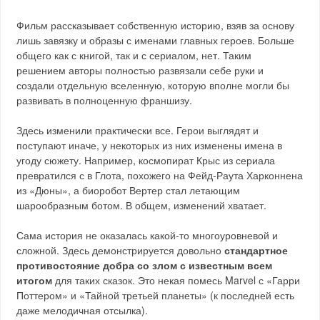
Фильм рассказывает собственную историю, взяв за основу
лишь завязку и образы с именами главных героев. Больше
общего как с книгой, так и с сериалом, нет. Таким
решением авторы полностью развязали себе руки и
создали отдельную вселенную, которую вполне могли бы
развивать в полноценную франшизу.
Здесь изменили практически все. Герои выглядят и
поступают иначе, у некоторых из них изменены имена в
угоду сюжету. Например, космопират Крыс из сериала
превратился с в Глота, похожего на Фейд-Раута Харконнена
из «Дюны», а биоробот Вертер стал летающим
шарообразным ботом. В общем, изменений хватает.
Сама история не оказалась какой-то многоуровневой и
сложной. Здесь демонстрируется довольно
стандартное
противостояние добра со злом с известным всем
итогом
для таких сказок. Это некая помесь Marvel с «Гарри
Поттером» и «Тайной третьей планеты» (к последней есть
даже мелодичная отсылка).