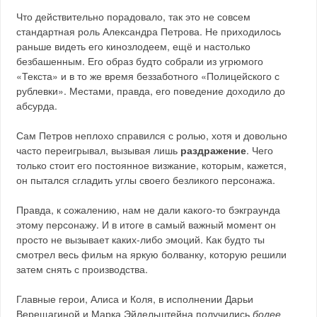
Что действительно порадовало, так это не совсем
стандартная роль Александра Петрова. Не приходилось
раньше видеть его кинозлодеем, ещё и настолько
безбашенным. Его образ будто собрали из угрюмого
«Текста» и в то же время беззаботного «Полицейского с
рублевки». Местами, правда, его поведение доходило до
абсурда.
Сам Петров неплохо справился с ролью, хотя и довольно
часто переигрывал, вызывая лишь
раздражение
. Чего
только стоит его постоянное визжание, которым, кажется,
он пытался сгладить углы своего безликого персонажа.
Правда, к сожалению, нам не дали какого-то бэкграунда
этому персонажу. И в итоге в самый важный момент он
просто не вызывает каких-либо эмоций. Как будто ты
смотрел весь фильм на яркую болванку, которую решили
затем снять с производства.
Главные герои, Алиса и Коля, в исполнении Дарьи
Верещагиной и Марка Эйдельштейна получились
более