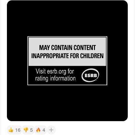
16
5
4