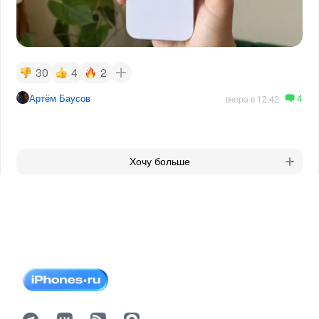
30
4
2
4
Артём Баусов
вчера в 12:42
Хочу больше