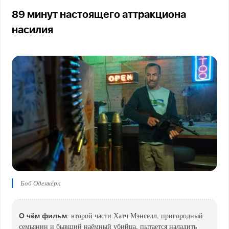
89 минут настоящего аттракциона
насилия
Боб Оденкёрк
О чём фильм
: второй части Хатч Мэнселл, пригородный
семьянин и бывший наёмный убийца, пытается наладить