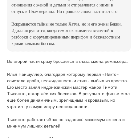
отношения с женой и детьми и отправляется с ними в
отпуск в Пламмервилл. Но прошлое снова настигает его.
Вскрываются тайны не только Хатча, но и его жены Бекки.
Идиллия рушится, когда семья оказывается втянутой в
разборки с коррумпированным шерифом и безжалостным
криминальным боссом.
Во второй части сразу бросается в глаза смена режиссёра.
Илья Найшуллер, благодаря которому первая «Никто»
сочетала драйв, неожиданность и стиль, выбыл из проекта.
Его место занял индонезийский мастер жанра Тимоти
Тьяхянто, автор жёстких боевиков. В результате фильм стал
ещё более динамичным, зрелищным и кровавым, но
утратил ту самую искру неожиданности.
Тьяхянто работает чётко по заданию: максимум экшена и
минимум лишних деталей.