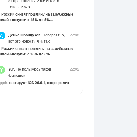
от превышения 200€ было, а
теперь 5% от...
 России снизят пошлину на зарубежные
нлайн-покупки с 15% до 5%...
Денис Французов:
Невероятно,
22:38
Д
вот это новости я читаю!
 России снизят пошлину на зарубежные
нлайн-покупки с 15% до 5%...
Yur:
Не пользуюсь такой
22:02
Y
функцией
pple тестирует iOS 26.6.1, скоро релиз