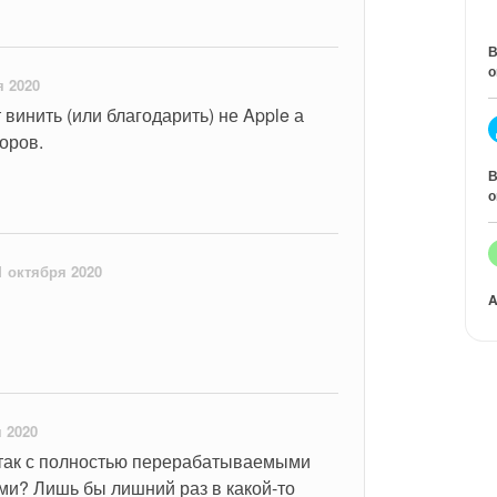
В
о
я 2020
т винить (или благодарить) не Apple а 
оров.
В
о
1 октября 2020
A
 2020
е так с полностью перерабатываемыми 
и? Лишь бы лишний раз в какой-то 