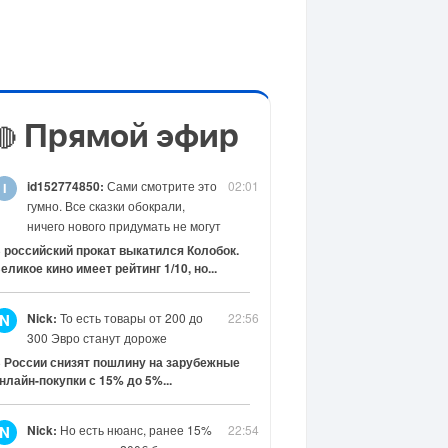
Прямой эфир
🔴
id152774850:
Сами смотрите это
02:01
гумно. Все сказки обокрали,
ничего нового придумать не могут
 российский прокат выкатился Колобок.
еликое кино имеет рейтинг 1/10, но...
Nick:
То есть товары от 200 до
22:56
N
300 Эвро станут дороже
 России снизят пошлину на зарубежные
нлайн-покупки с 15% до 5%...
Nick:
Но есть нюанс, ранее 15%
22:54
N