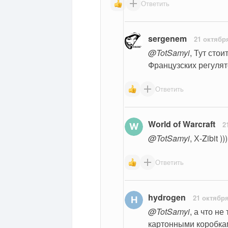
Ответить
sergenem
21 октябр
@TotSamyi
, Тут стои
Французских регулят
Ответить
World of Warcraft
2
@TotSamyi
, Х-Zibit )))
Ответить
hydrogen
21 октября
@TotSamyi
, а что н
картонными коробкам