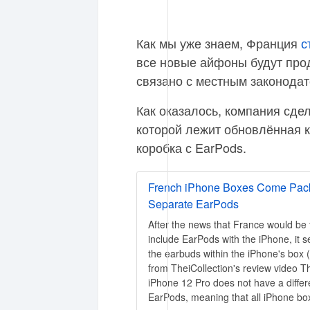
Как мы уже знаем, Франция
с
все новые айфоны будут прод
связано с местным законодат
Как оказалось, компания сде
которой лежит обновлённая 
коробка с EarPods.
French iPhone Boxes Come Pack
Separate EarPods
After the news that France would be t
include EarPods with the iPhone, it 
the earbuds within the iPhone's box 
from TheiCollection's review video 
iPhone 12 Pro does not have a diffe
EarPods, meaning that all iPhone bo