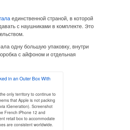
тала
единственной страной, в которой
авать с наушниками в комплекте. Это
ельством.
лала одну большую упаковку, внутри
коробка с айфоном и отдельная
ed in an Outer Box With
he only territory to continue to
seems that Apple is not packing
(via iGeneration). Screenshot
The French iPhone 12 and
rent retail box to accommodate
xes are consistent worldwide.