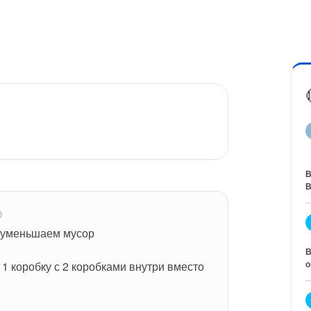
В
В
0
и уменьшаем мусор
В
о
1 коробку с 2 коробками внутри вместо 