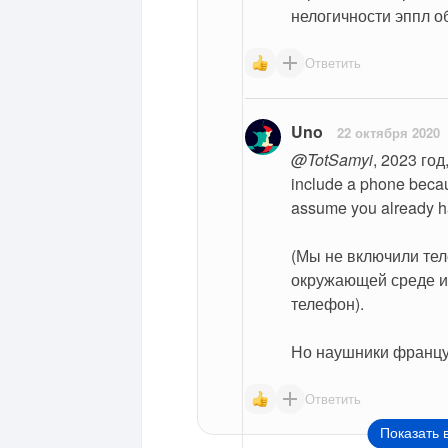
нелогичности эппл 
Ответить
Uno
22 октября 2020
@TotSamyi
, 2023 год
include a phone beca
assume you already 
(Мы не включили тел
окружающей среде и 
телефон).
Но наушники францу
Ответить
Показать 