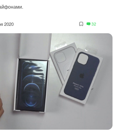
 айфонами.
ря 2020
32