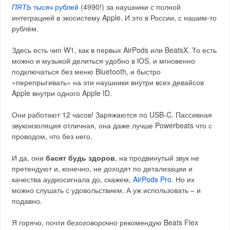
ПЯТЬ
тысяч рублей
(4990!) за наушники с полной
интеграцией в экосистему Apple. И это в России, с нашим-то
рублём.
Здесь есть чип W1, как в первых AirPods или BeatsX. То есть
можно и музыкой делиться удобно в iOS, и мгновенно
подключаться без меню Bluetooth, и быстро
«перепрыгивать» на эти наушники внутри всех девайсов
Apple внутри одного Apple ID.
Они работают 12 часов! Заряжаются по USB-C. Пассивная
звукоизоляция отличная, она даже лучше Powerbeats что с
проводом, что без него.
И да, они
басят будь здоров
, на продвинутый звук не
претендуют и, конечно, не доходят по детализации и
качества аудиосигнала до, скажем,
AirPods Pro
. Но их
можно слушать с удовольствием. А уж использовать – и
подавно.
Я горячо, почти
безоговорочно
рекомендую Beats Flex