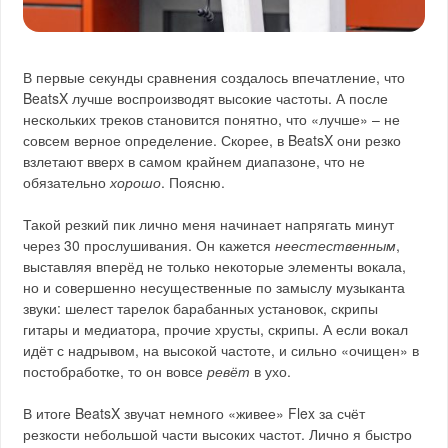
В первые секунды сравнения создалось впечатление, что
BeatsX лучше воспроизводят высокие частоты. А после
нескольких треков становится понятно, что «лучше» – не
совсем верное определение. Скорее, в BeatsX они резко
взлетают вверх в самом крайнем диапазоне, что не
обязательно
хорошо
. Поясню.
Такой резкий пик лично меня начинает напрягать минут
через 30 прослушивания. Он кажется
неестественным
,
выставляя вперёд не только некоторые элементы вокала,
но и совершенно несущественные по замыслу музыканта
звуки: шелест тарелок барабанных установок, скрипы
гитары и медиатора, прочие хрусты, скрипы. А если вокал
идёт с надрывом, на высокой частоте, и сильно «очищен» в
постобработке, то он вовсе
ревёт
в ухо.
В итоге BeatsX звучат немного «живее» Flex за счёт
резкости небольшой части высоких частот. Лично я быстро