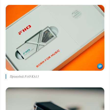
Проводой FiiO KA13