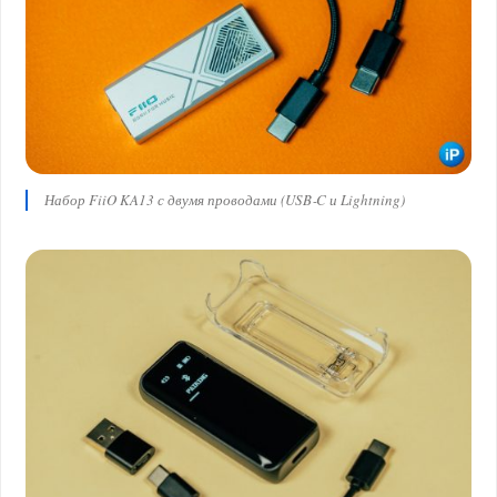
Набор FiiO KA13 с двумя проводами (USB‑C и Lightning)