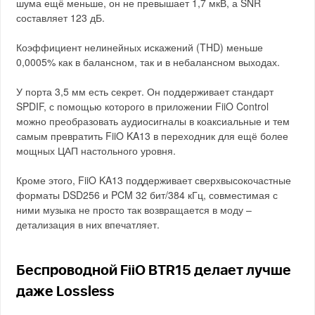
шума ещё меньше, он не превышает 1,7 мкВ, а SNR
составляет 123 дБ.
Коэффициент нелинейных искажений (THD) меньше
0,0005% как в балансном, так и в небалансном выходах.
У порта 3,5 мм есть секрет. Он поддерживает стандарт
SPDIF, с помощью которого в приложении FiiO Control
можно преобразовать аудиосигналы в коаксиальные и тем
самым превратить FiiO KA13 в переходник для ещё более
мощных ЦАП настольного уровня.
Кроме этого, FiiO KA13 поддерживает сверхвысокочастные
форматы DSD256 и PCM 32 бит/384 кГц, совместимая с
ними музыка не просто так возвращается в моду –
детализация в них впечатляет.
Беспроводной FiiO BTR15 делает лучше
даже Lossless