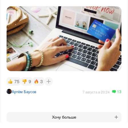
75
9
3
13
Артём Баусов
7 августа в 20:24
Хочу больше