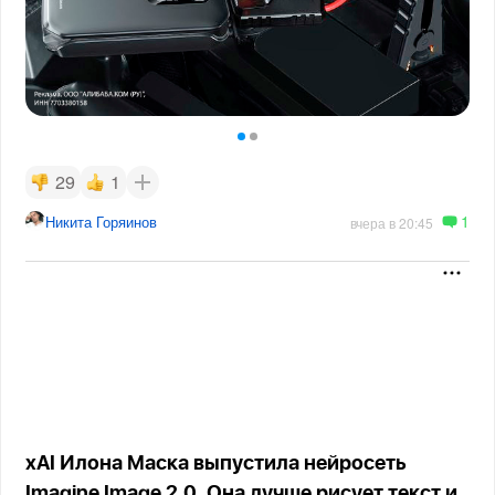
29
1
1
Никита Горяинов
вчера в 20:45
xAI Илона Маска выпустила нейросеть
Imagine Image 2.0. Она лучше рисует текст и