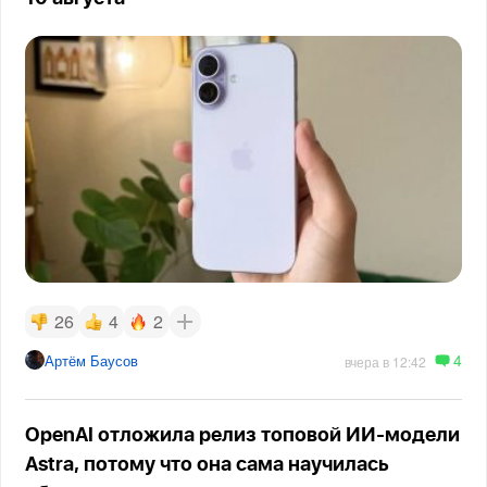
26
4
2
4
Артём Баусов
вчера в 12:42
OpenAI отложила релиз топовой ИИ-модели
Astra, потому что она сама научилась