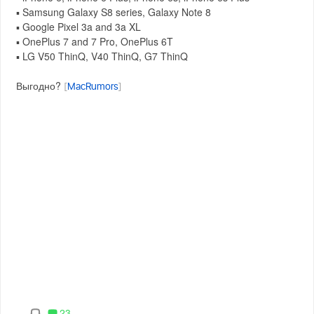
▪️ Samsung Galaxy S8 series, Galaxy Note 8
▪️ Google Pixel 3a and 3a XL
▪️ OnePlus 7 and 7 Pro, OnePlus 6T
▪️ LG V50 ThinQ, V40 ThinQ, G7 ThinQ
Выгодно?
[
MacRumors
]
23