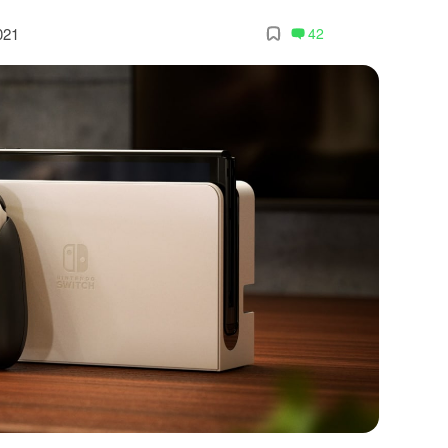
021
42