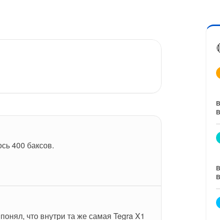
В
В
ось 400 баксов.
В
В
понял, что внутри та же самая Tegra X1 