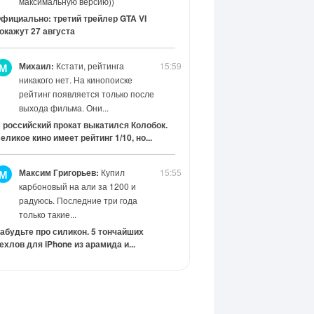
максимальную версию))
фициально: третий трейлер GTA VI
окажут 27 августа
Михаил:
Кстати, рейтинга
15:59
М
никакого нет. На кинопоиске
рейтинг появляется только после
выхода фильма. Они...
 российский прокат выкатился Колобок.
еликое кино имеет рейтинг 1/10, но...
Максим Григорьев:
Купил
15:55
М
карбоновый на али за 1200 и
радуюсь. Последние три года
только такие...
абудьте про силикон. 5 тончайших
ехлов для iPhone из арамида и...