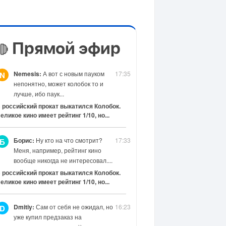
Прямой эфир
🔴
Nemesis:
А вот с новым пауком
17:35
N
непонятно, может колобок то и
лучше, ибо паук...
 российский прокат выкатился Колобок.
еликое кино имеет рейтинг 1/10, но...
Борис:
Ну кто на что смотрит?
17:33
Б
Меня, например, рейтинг кино
вообще никогда не интересовал....
 российский прокат выкатился Колобок.
еликое кино имеет рейтинг 1/10, но...
Dmitiy:
Сам от себя не ожидал, но
16:23
D
уже купил предзаказ на