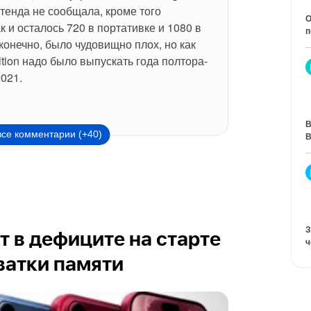
тенда не сообщала, кроме того 
О
 и осталось 720 в портативке и 1080 в 
п
конечно, было чудовищно плох, но как 
tion надо было выпускать года полтора-
2021.
В
все комментарии (+40)
В
З
ет в дефиците на старте
ч
ватки памяти