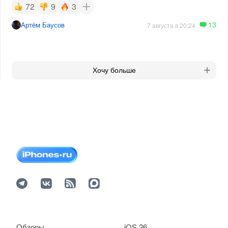
72
9
3
13
Артём Баусов
7 августа в 20:24
Хочу больше
Обзоры
iOS 26