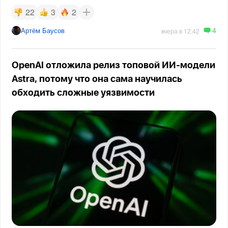
22
3
2
4
Артём Баусов
вчера в 12:42
OpenAI отложила релиз топовой ИИ-модели
Astra, потому что она сама научилась
обходить сложные уязвимости