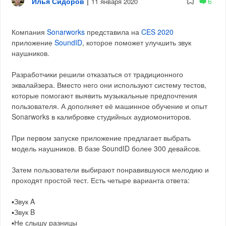
Илья Сидоров
|
6
11 января 2020
Компания
Sonarworks
представила на
CES 2020
приложение
SoundID
, которое поможет улучшить звук
наушников.
Разработчики решили отказаться от традиционного
эквалайзера. Вместо него они используют систему тестов,
которые помогают выявить музыкальные предпочтения
пользователя. А дополняет её машинное обучение и опыт
Sonarworks в калибровке студийных аудиомониторов.
При первом запуске приложение предлагает выбрать
модель наушников. В базе SoundID более 300 девайсов.
Затем пользователи выбирают понравившуюся мелодию и
проходят простой тест. Есть четыре варианта ответа:
▪️Звук A
▪️Звук B
▪️Не слышу разницы