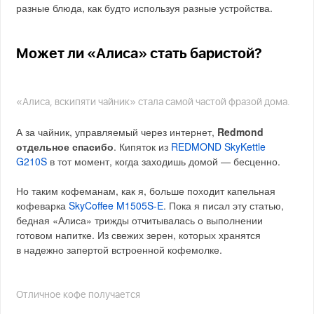
разные блюда, как будто используя разные устройства.
Может ли «Алиса» стать баристой?
«Алиса, вскипяти чайник» стала самой частой фразой дома.
А за чайник, управляемый через интернет,
Redmond
отдельное спасибо
. Кипяток из
REDMOND SkyKettle
G210S
в тот момент, когда заходишь домой — бесценно.
Но таким кофеманам, как я, больше походит капельная
кофеварка
SkyCoffee M1505S-E
. Пока я писал эту статью,
бедная «Алиса» трижды отчитывалась о выполнении
готовом напитке. Из свежих зерен, которых хранятся
в надежно запертой встроенной кофемолке.
Отличное кофе получается