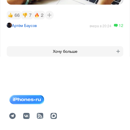
66
7
2
12
Артём Баусов
вчера в 20:24
Хочу больше