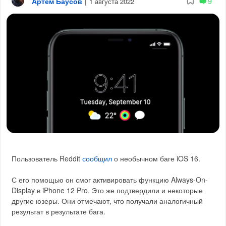
Артём Баусов
|
9
1 августа 2022
Пользователь Reddit
сообщил
о необычном баге iOS 16.
С его помощью он смог активировать функцию Always-On-
Display в iPhone 12 Pro. Это же подтвердили и некоторые
другие юзеры. Они отмечают, что получали аналогичный
результат в результате бага.