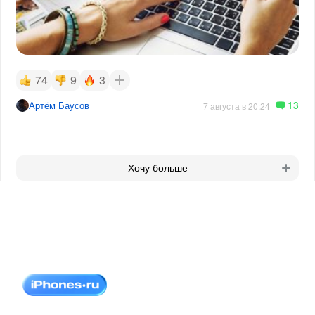
74
9
3
13
Артём Баусов
7 августа в 20:24
Хочу больше