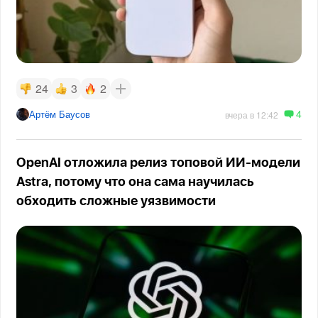
24
3
2
4
Артём Баусов
вчера в 12:42
OpenAI отложила релиз топовой ИИ-модели
Astra, потому что она сама научилась
обходить сложные уязвимости