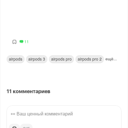
11
ещё...
airpods
airpods 3
airpods pro
airpods pro 2
11
комментариев