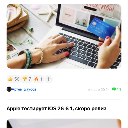
56
7
1
11
Артём Баусов
вчера в 20:24
Apple тестирует iOS 26.6.1, скоро релиз