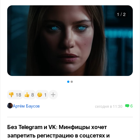
1
/
2
18
8
1
6
Артём Баусов
сегодня в 11:30
Без Telegram и VK: Минфицры хочет
запретить регистрацию в соцсетях и