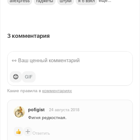
aliexpress
гаджеты
штуки
я б взял
3
комментария
😊
Какие правила в
комментариях
pofigist
24 августа 2018
Фигня редкостная.
Ответить