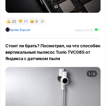
22
11
9
1
Артём Баусов
вчера в 19:16
Стоит ли брать? Посмотрел, на что способен
вертикальный пылесос Tuvio TVC08S от
Яндекса с датчиком пыли
1
/
2