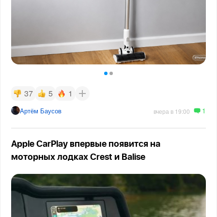
37
5
1
1
Артём Баусов
вчера в 19:00
Apple CarPlay впервые появится на
моторных лодках Crest и Balise