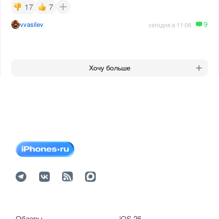
17
7
9
vvasilev
сегодня в 11:06
Хочу больше
Обзоры
iOS 26